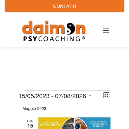
CONTATTI
Eventi
Viste
Evento
15/05/2023
 - 
07/08/2026
Lista
Viste
Naviga
Seleziona
Naviga
Maggio 2023
la
data.
LUN
15