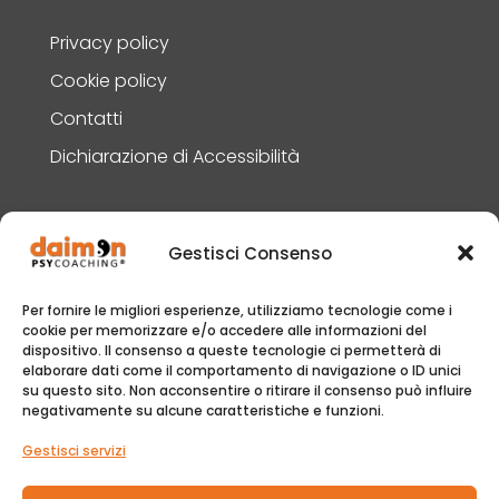
Privacy policy
Cookie policy
Contatti
Dichiarazione di Accessibilità
Contatti
Gestisci Consenso
Per fornire le migliori esperienze, utilizziamo tecnologie come i
+39 351 433 8509

cookie per memorizzare e/o accedere alle informazioni del
dispositivo. Il consenso a queste tecnologie ci permetterà di
info@daimon-coaching.org

elaborare dati come il comportamento di navigazione o ID unici
su questo sito. Non acconsentire o ritirare il consenso può influire
Via Saffo 105, 00125 Roma

negativamente su alcune caratteristiche e funzioni.
Via Vittorio Amedeo 19, 00185 Roma

Gestisci servizi