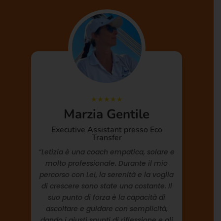
Marzia Gentile
F
Executive Assistant presso Eco
Uf
Transfer
“Letizia è una coach empatica, solare e
molto professionale. Durante il mio
gra
a
percorso con Lei, la serenità e la voglia
e
di crescere sono state una costante. Il
ei
suo punto di forza è la capacità di
d
ascoltare e guidare con semplicità,
dando i giusti spunti di riflessione e gli