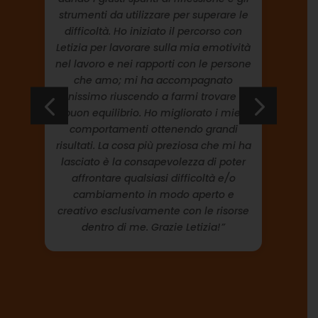
ca
strumenti da utilizzare per superare le
ma
difficoltà. Ho iniziato il percorso con
an
Letizia per lavorare sulla mia emotività
ch
nel lavoro e nei rapporti con le persone
che amo; mi ha accompagnato
s
benissimo riuscendo a farmi trovare un
tr
i.
buon equilibrio. Ho migliorato i miei
e
comportamenti ottenendo grandi
co
risultati. La cosa più preziosa che mi ha
c
lasciato è la consapevolezza di poter
l’
e
affrontare qualsiasi difficoltà e/o
ri
e
cambiamento in modo aperto e
o
creativo esclusivamente con le risorse
st
e
dentro di me. Grazie Letizia!”
i
gra
l
i
m
gr
e